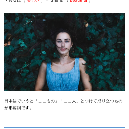
・彼女は（
美しい
）＝ She is （
beautiful
）
日本語でいうと「＿＿もの」「＿＿人」とつけて成り立つもの
が形容詞です。