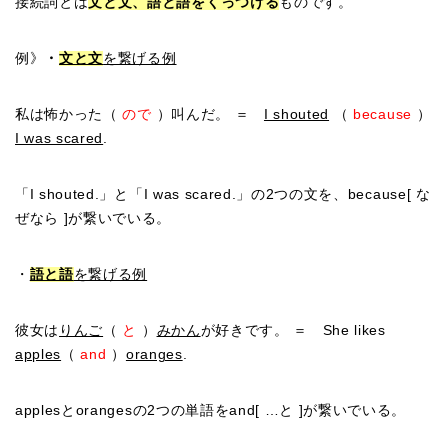
接続詞とは
文と文、語と語をくっつける
ものです。
例》
・
文と文
を繋げる例
私は怖かった（
ので
）叫んだ。 ＝
I shouted
（
because
）
I was scared
.
「I shouted.」と「I was scared.」の2つの文を、because[ な
ぜなら ]が繋いでいる。
・
語と語
を繋げる例
彼女は
りんご
（
と
）
みかん
が好きです。 ＝ She likes
apples
（
and
）
oranges
.
applesとorangesの2つの単語をand[ …と ]が繋いでいる。