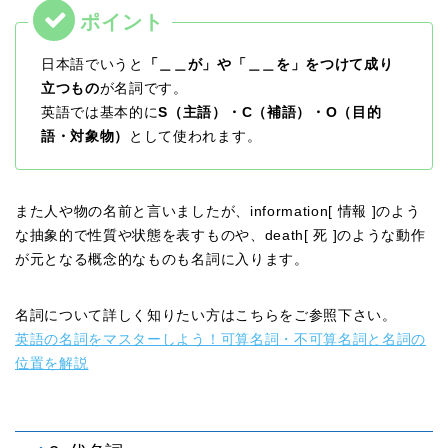
日本語でいうと
「＿＿が」や「＿＿を」をつけて成り
立つもの
が名詞です。
英語では基本的に
S（主語）・C（補語）・O（目的
語・対象物）
として使われます。
また人や物の名前と言いましたが、information[ 情報 ]のよう
な抽象的で性質や状態を表すものや、death[ 死 ]のような動作
が元となる概念的なものも名詞に入ります。
名詞について詳しく知りたい方はこちらをご参照下さい。
英語の名詞をマスターしよう！可算名詞・不可算名詞と名詞の
位置を解説