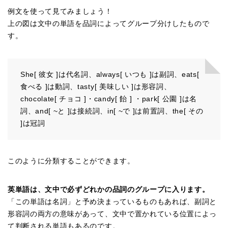
例文を使って見てみましょう！
上の図は文中の単語を品詞によってグループ分けしたもので
す。
She[ 彼女 ]は代名詞、always[ いつも ]は副詞、eats[
食べる ]は動詞、tasty[ 美味しい ]は形容詞、
chocolate[ チョコ ]・candy[ 飴 ] ・park[ 公園 ]は名
詞、and[ ~と ]は接続詞、in[ ~で ]は前置詞、the[ その
]は冠詞
このように分類することができます。
英単語は、文中で必ずどれかの品詞のグループに入ります。
「この単語は名詞」と予め決まっているものもあれば、副詞と
形容詞の両方の意味があって、文中で置かれている位置によっ
て判断される単語もあるのです。