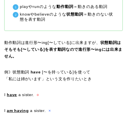
playやrunのような
動作動詞
＝動きのある動詞
knowやbelieveのような
状態動詞
＝動きのない状
態を表す動詞
動作動詞は進行形〜ing[〜している]に出来ますが、
状態動詞は
そもそも[〜している]を表す動詞なので進行形〜ingには出来ま
せん。
例》状態動詞
have
[〜を持っている]を使って
「私には姉がいます」という文を作りたいとき
I
have
a sister.
○
I
am having
a sister.
×