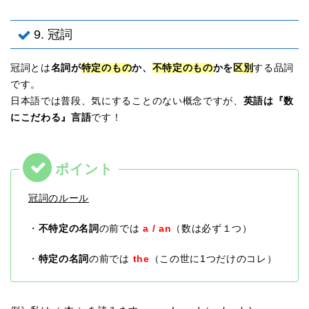
9. 冠詞
冠詞とは
名詞が
特定のもの
か、
不特定のもの
かを
区別
する品詞
です。
日本語では普段、気にすることのない概念ですが、
英語は『数
にこだわる』言語
です！
冠詞のルール
・
不特定の名詞
の前では
a / an
（数は必ず１つ）
・
特定の名詞
の前では
the
（この世に1つだけのコレ）