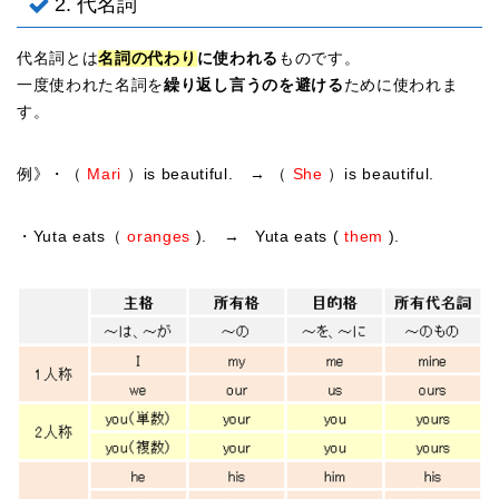
2. 代名詞
代名詞とは
名詞の代わり
に使われる
ものです。
一度使われた名詞を
繰り返し言うのを避ける
ために使われま
す。
例》・（
Mari
）is beautiful. → （
She
）is beautiful.
・Yuta eats（
oranges
). → Yuta eats (
them
).