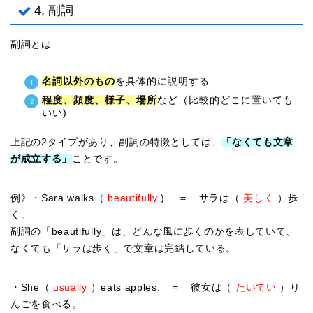
4. 副詞
副詞とは
名詞以外のもの
を具体的に説明する
程度、頻度、様子、場所
など（比較的どこに置いても
いい)
上記の2タイプがあり、副詞の特徴としては、
「なくても文章
が成立する」
ことです。
例》・Sara walks（
beautifully
). ＝ サラは（
美しく
）歩
く。
副詞の「beautifully」は、どんな風に歩くのかを表していて、
なくても「サラは歩く」で文章は完結している。
・She（
usually
）eats apples. ＝ 彼女は（
たいてい
）り
んごを食べる。