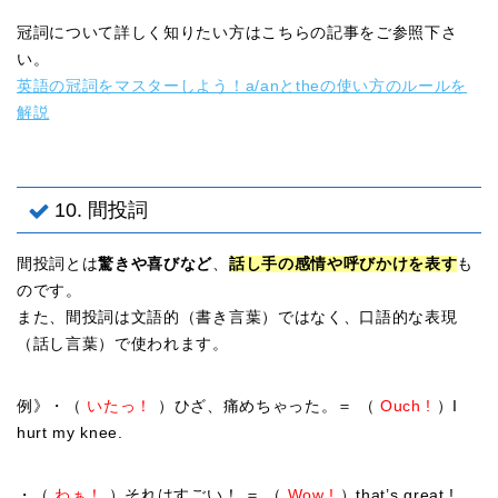
冠詞について詳しく知りたい方はこちらの記事をご参照下さ
い。
英語の冠詞をマスターしよう！a/anとtheの使い方のルールを
解説
10. 間投詞
間投詞とは
驚きや喜びなど
、
話し手の感情や呼びかけを表す
も
のです。
また、間投詞は文語的（書き言葉）ではなく、口語的な表現
（話し言葉）で使われます。
例》・（
いたっ！
）ひざ、痛めちゃった。＝ （
Ouch !
）I
hurt my knee.
・（
わぁ！
）それはすごい！ ＝ （
Wow !
）that’s great !