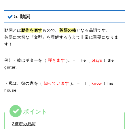
5. 動詞
動詞とは
動作を表す
もので、
英語の核
となる品詞です。
英語に大切な『文型』を理解するうえで非常に重要になりま
す！
例》・彼はギターを（
弾きます
)。＝ He（
plays
）the
guitar.
・私は、彼の家を（
知っています
)。＝ I（
know
）his
house.
2種類の動詞