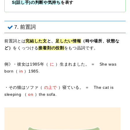
S(話し手)の判断や気持ち
を表す
7. 前置詞
前置詞とは
完結した文
と、
足したい情報
（時や場所、状態な
ど）
をくっつける
接着剤の役割
をもつ品詞です。
例》・彼女は1985年（
に
）生まれました。 ＝ She was
born（
in
）1985.
・その猫はソファ（
の上で
）寝ている。 ＝ The cat is
sleeping （
on
）the sofa.