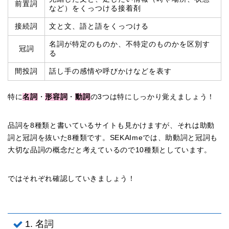
前置詞
など）をくっつける接着剤
接続詞
文と文、語と語をくっつける
名詞が特定のものか、不特定のものかを区別す
冠詞
る
間投詞
話し手の感情や呼びかけなどを表す
特に
名詞
・
形容詞
・
動詞
の3つは特にしっかり覚えましょう！
品詞を8種類と書いているサイトも見かけますが、それは助動
詞と冠詞を抜いた8種類です。SEKAImeでは、助動詞と冠詞も
大切な品詞の概念だと考えているので10種類としています。
ではそれぞれ確認していきましょう！
1. 名詞