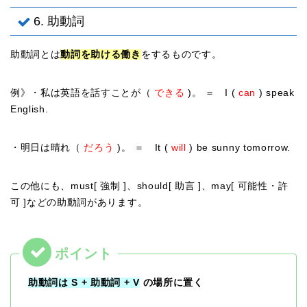
6. 助動詞
助動詞とは
動詞を助ける働き
をするものです。
例》・私は英語を話すことが（
できる
)
。 ＝ I (
can
) speak
English.
・明日は晴れ（
だろう
)。 ＝ It (
will
) be sunny tomorrow.
この他にも、must[ 強制 ]、should[ 助言 ]、may[ 可能性・許
可 ]などの助動詞があります。
助動詞は S + 助動詞 + V
の場所に置く