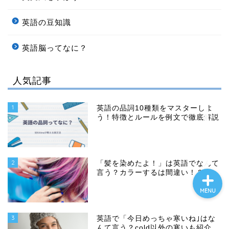
日常英会話で使えるオリジ
英語の豆知識
ナル英語学習法
英語脳ってなに？
満足度98%のマンツーマン
レッスンをお得に受講する
方法
人気記事
みんなの英語ひろば 愛媛県
1
英語の品詞10種類をマスターしよ
松山市のランキング２位
う！特徴とルールを例文で徹底解説
に！
2
「髪を染めたよ！」は英語でなんて
言う？カラーするは間違い！？
MENU
3
英語で「今日めっちゃ寒いね｣はな
んて言う？cold以外の寒いも紹介