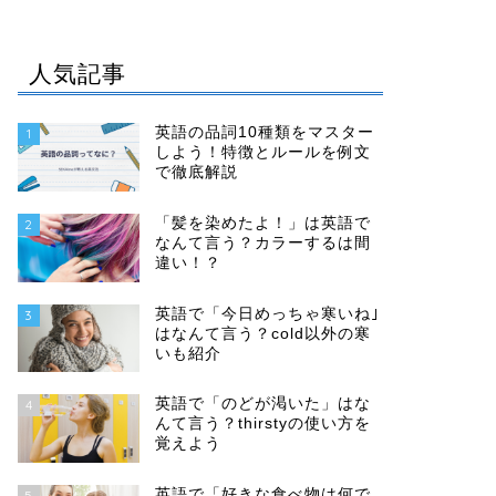
人気記事
英語の品詞10種類をマスター
1
しよう！特徴とルールを例文
で徹底解説
「髪を染めたよ！」は英語で
2
なんて言う？カラーするは間
違い！？
英語で「今日めっちゃ寒いね｣
3
はなんて言う？cold以外の寒
いも紹介
英語で「のどが渇いた」はな
4
んて言う？thirstyの使い方を
覚えよう
英語で「好きな食べ物は何で
5