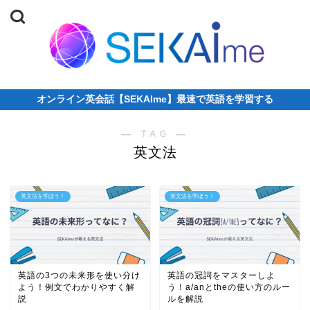
オンライン英会話【SEKAIme】最速で英語を学習する
― TAG ―
英文法
英文法を学ぼう！
英文法を学ぼう！
英語の3つの未来形を使い分け
英語の冠詞をマスターしよ
よう！例文でわかりやすく解
う！a/anとtheの使い方のルー
説
ルを解説