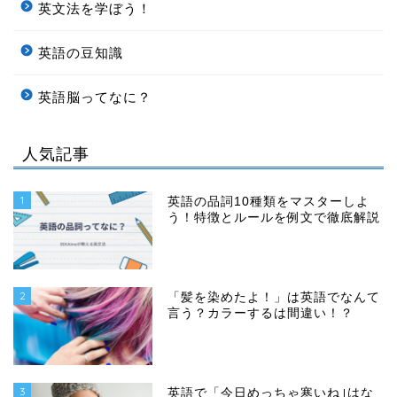
英文法を学ぼう！
英語の豆知識
英語脳ってなに？
人気記事
1
英語の品詞10種類をマスターしよ
う！特徴とルールを例文で徹底解説
2
「髪を染めたよ！」は英語でなんて
言う？カラーするは間違い！？
3
英語で「今日めっちゃ寒いね｣はな