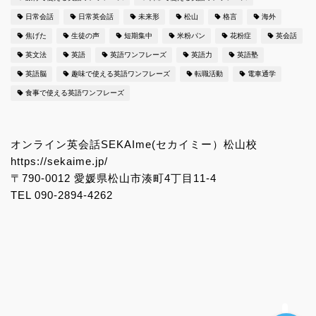
日常会話
日常英会話
未来形
松山
格言
海外
焦げた
生徒の声
短期集中
米粉パン
花粉症
英会話
シーン別の英会話ワンフレ
英文法
英語
英語ワンフレーズ
英語力
英語塾
ーズ更新中！
英語脳
趣味で使える英語ワンフレーズ
転職活動
電車通学
食事で使える英語ワンフレーズ
日常英会話で使えるオリジ
ナル英語学習法
オンライン英会話SEKAIme(セカイミー）松山校
満足度98%のマンツーマン
https://sekaime.jp/
レッスンをお得に受講する
〒790-0012 愛媛県松山市湊町4丁目11-4
方法
TEL 090-2894-4262
みんなの英語ひろば 愛媛県
松山市のランキング２位
に！