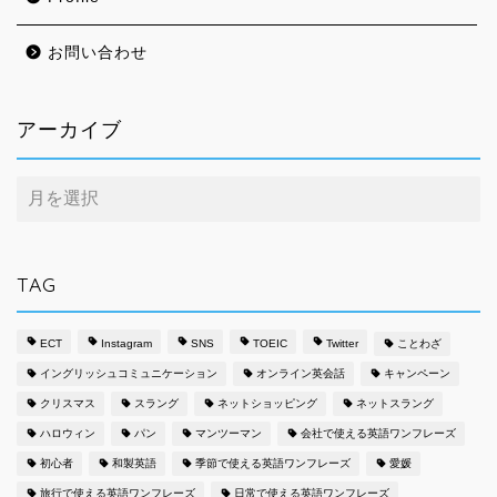
お問い合わせ
アーカイブ
ア
ー
カ
イ
ブ
TAG
ECT
Instagram
SNS
TOEIC
Twitter
ことわざ
イングリッシュコミュニケーション
オンライン英会話
キャンペーン
クリスマス
スラング
ネットショッピング
ネットスラング
ハロウィン
パン
マンツーマン
会社で使える英語ワンフレーズ
初心者
和製英語
季節で使える英語ワンフレーズ
愛媛
旅行で使える英語ワンフレーズ
日常で使える英語ワンフレーズ