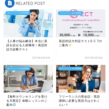
RELATED POST
キャンペーン＆お得情報
キャンペーン＆お得情報
【人事の悩み解決】本当に英
英語対話力判定テストE C Tの
語を話せる人材獲得！英語対
ご案内
話力診断テスト
2021年6月16日
2021年4月16日
キャンペーン＆お得情報
キャンペーン＆お得情報
【無料カウンセリングを受け
フリーランスの英会話・英語
る方限定】体験レッスンのご
講師に必要な英語力はどれく
案内
らい？