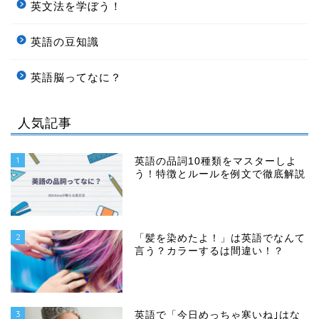
英文法を学ぼう！
英語の豆知識
英語脳ってなに？
人気記事
1
英語の品詞10種類をマスターしよ
う！特徴とルールを例文で徹底解説
2
「髪を染めたよ！」は英語でなんて
言う？カラーするは間違い！？
3
英語で「今日めっちゃ寒いね｣はな