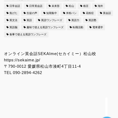
日常会話
日常英会話
未来形
松山
格言
海外
焦げた
生徒の声
短期集中
米粉パン
花粉症
英会話
シーン別の英会話ワンフレ
英文法
英語
英語ワンフレーズ
英語力
英語塾
ーズ更新中！
英語脳
趣味で使える英語ワンフレーズ
転職活動
電車通学
食事で使える英語ワンフレーズ
日常英会話で使えるオリジ
ナル英語学習法
オンライン英会話SEKAIme(セカイミー）松山校
満足度98%のマンツーマン
https://sekaime.jp/
レッスンをお得に受講する
〒790-0012 愛媛県松山市湊町4丁目11-4
方法
TEL 090-2894-4262
みんなの英語ひろば 愛媛県
松山市のランキング２位
に！