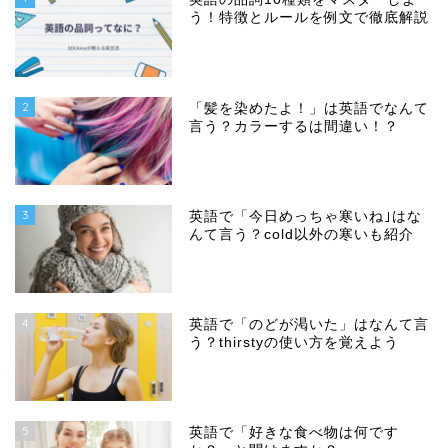
う！特徴とルールを例文で徹底解説
2
「髪を染めたよ！」は英語でなんて
言う？カラーするは間違い！？
3
英語で「今日めっちゃ寒いね｣はな
んて言う？cold以外の寒いも紹介
4
英語で「のどが渇いた」はなんて言
う？thirstyの使い方を覚えよう
5
英語で「好きな食べ物は何です