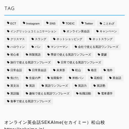
イ
ブ
TAG
ECT
Instagram
SNS
TOEIC
Twitter
ことわざ
イングリッシュコミュニケーション
オンライン英会話
キャンペーン
クリスマス
スラング
ネットショッピング
ネットスラング
ハロウィン
パン
マンツーマン
会社で使える英語ワンフレーズ
初心者
和製英語
季節で使える英語ワンフレーズ
愛媛
旅行で使える英語ワンフレーズ
日常で使える英語ワンフレーズ
日常会話
日常英会話
未来形
松山
格言
海外
焦げた
生徒の声
短期集中
米粉パン
花粉症
英会話
シーン別の英会話ワンフレ
英文法
英語
英語ワンフレーズ
英語力
英語塾
ーズ更新中！
英語脳
趣味で使える英語ワンフレーズ
転職活動
電車通学
食事で使える英語ワンフレーズ
日常英会話で使えるオリジ
ナル英語学習法
オンライン英会話SEKAIme(セカイミー）松山校
満足度98%のマンツーマン