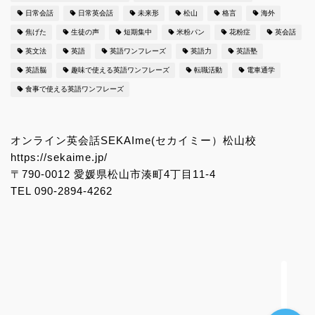
日常会話
日常英会話
未来形
松山
格言
海外
焦げた
生徒の声
短期集中
米粉パン
花粉症
英会話
シーン別の英会話ワンフレ
英文法
英語
英語ワンフレーズ
英語力
英語塾
ーズ更新中！
英語脳
趣味で使える英語ワンフレーズ
転職活動
電車通学
食事で使える英語ワンフレーズ
日常英会話で使えるオリジ
ナル英語学習法
オンライン英会話SEKAIme(セカイミー）松山校
満足度98%のマンツーマン
https://sekaime.jp/
レッスンをお得に受講する
〒790-0012 愛媛県松山市湊町4丁目11-4
方法
TEL 090-2894-4262
みんなの英語ひろば 愛媛県
松山市のランキング２位
に！