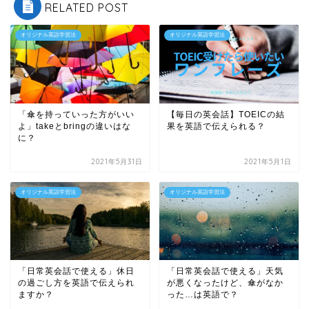
RELATED POST
オリジナル英語学習法
オリジナル英語学習法
「傘を持っていった方がいい
【毎日の英会話】TOEICの結
よ」takeとbringの違いはな
果を英語で伝えられる？
に？
2021年5月31日
2021年5月1日
オリジナル英語学習法
オリジナル英語学習法
「日常英会話で使える」休日
「日常英会話で使える」天気
の過ごし方を英語で伝えられ
が悪くなったけど、傘がなか
ますか？
った…は英語で？