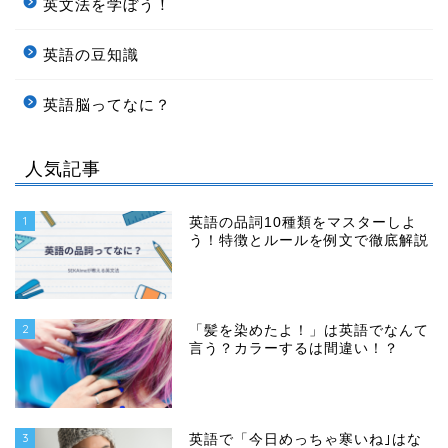
英文法を学ぼう！
英語の豆知識
英語脳ってなに？
人気記事
1
英語の品詞10種類をマスターしよ
う！特徴とルールを例文で徹底解説
2
「髪を染めたよ！」は英語でなんて
言う？カラーするは間違い！？
3
英語で「今日めっちゃ寒いね｣はな